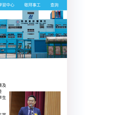
學習中心
敬拜事工
查詢
顧及
差
學生