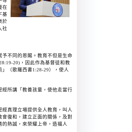
平等
援在
下基
樂於
入社
賦予不同的恩賜。教育不但是生命
19-20)，因此作為基督徒和教
歌羅西書1:28-29），使人
聖經所講「教養孩童，使他走當行
聖經真理立場提供全人教育，叫人
教會復和，建立正面的關係，及對
務的熱誠，來榮耀上帝，造福人