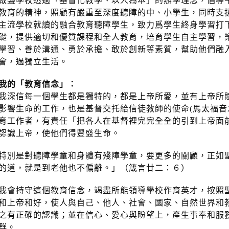
啟聾學校透過「基督化教學、以人為本」的辦學理念，倡導
教育的精神，照顧有嚴重至深度聽障的中、小學生，同時支
主流學校就讀的融合教育聽障學生，致力爲學生終身學習打
礎，提供適切和優質課程和全人教育，培育學生自主學習，
學習、善於溝通、勇於承擔、敢於創新等素質，幫助他們融
會，過獨立生活。
我的「教育信念」：
我深信每一個學生都是獨特的，都是上帝所愛，並有上帝所
影響生命的工作，也是基督交托給信徒教師的使命(馬太福音28:
育工作者，有責任「把各人在基督裡完完全全的引到上帝面前」（
認識上帝，使他們得豐盛生命。
特別是對聽障學童和身體有殘障學童，要更多的關顧，正如
的道，就是到老他也不偏離。」（箴言廿二：６）
我會持守這個教育信念，竭盡所能領導學校作育英才，按照
和上帝和好，使人與自己、他人、社會、國家、自然世界和
之有正確的認識；並在信心、愛心與盼望上，產生事奉和服
群。