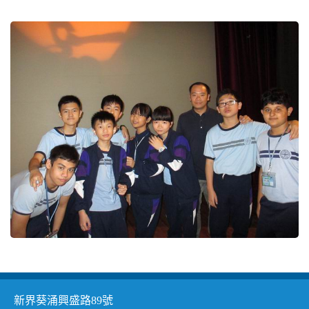
v
i
g
a
t
i
o
n
新界葵涌興盛路89號