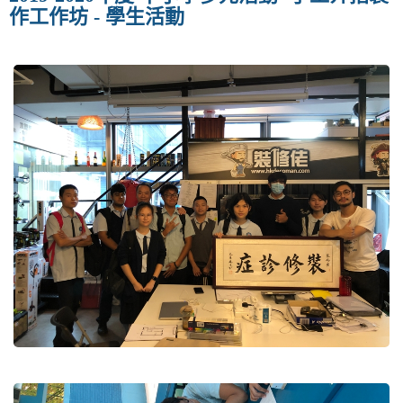
v
作工作坊 - 學生活動
i
g
a
t
i
o
n