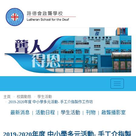
T
o
主頁
校園動態
學生活動
g
2019-2020年度 中小學多元活動- 手工介指製作工作坊
g
l
最新消息
活動日程
學生活動
刊物
啟聾播影室
e
n
a
2019-2020年度 中小學多元活動- 手工介指製