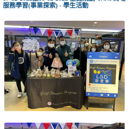
v
服務學習(事業探索) - 學生活動
i
g
a
t
i
o
n