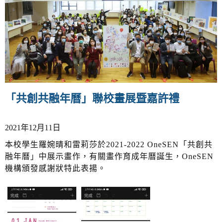
v
i
g
a
t
i
o
n
「共創共融年曆」聯校畫展暨嘉許禮
2021年12月11日
本校學生羅婉晴和雷莉莎於2021-2022 OneSEN「共創共
融年曆」中展示畫作，有關畫作育成年曆誕生，OneSEN
機構頒發感謝狀特此表揚。