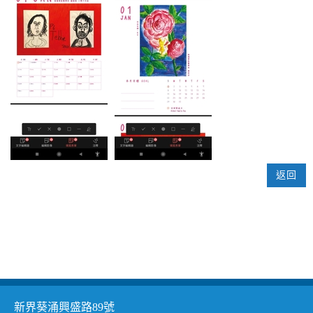
返回
新界葵涌興盛路89號