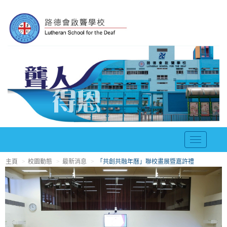
T
o
主頁
校園動態
最新消息
「共創共融年曆」聯校畫展暨嘉許禮
g
g
l
e
n
a