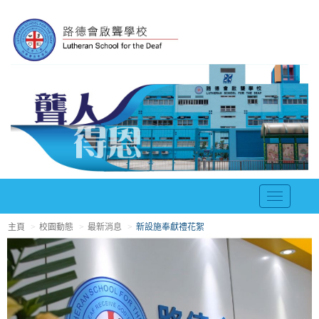
T
o
主頁
校園動態
最新消息
新設施奉獻禮花絮
g
g
l
e
n
a