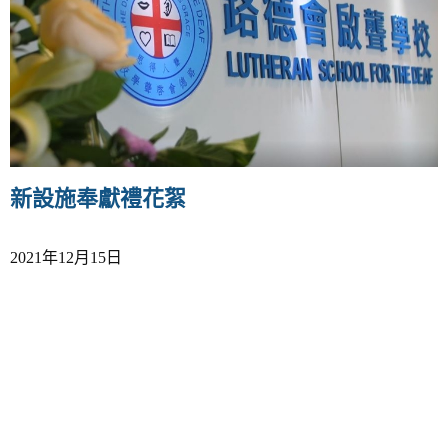
v
i
g
a
t
i
o
n
新設施奉獻禮花絮
2021年12月15日