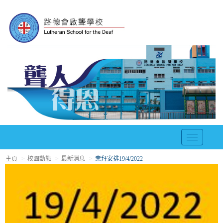
T
o
主頁
校園動態
最新消息
崇拜安排19/4/2022
g
g
l
e
n
a