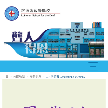
T
o
主頁
校園動態
最新消息
7/7 畢業禮 Graduation Ceremony
g
g
l
e
n
a