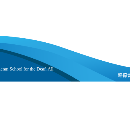
an School for the Deaf. All
路德會