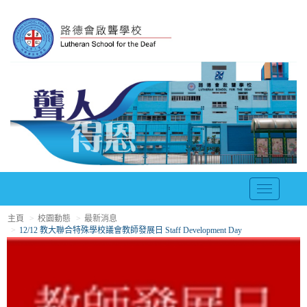
T
o
主頁
校園動態
最新消息
g
12/12 教大聯合特殊學校議會教師發展日 Staff Development Day
g
l
e
n
a