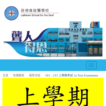
T
o
主頁
校園動態
最新消息
19/1 – 23/1 上學期考試 1st Term Examination
g
g
l
e
n
a