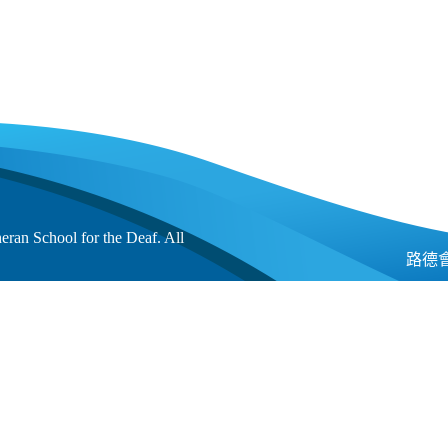
an School for the Deaf. All
路德會