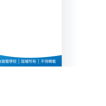
啟聾學校 │ 版權所有 │ 不得轉載