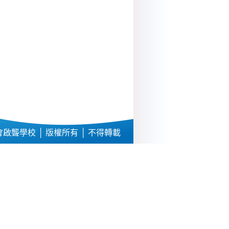
啟聾學校 │ 版權所有 │ 不得轉載