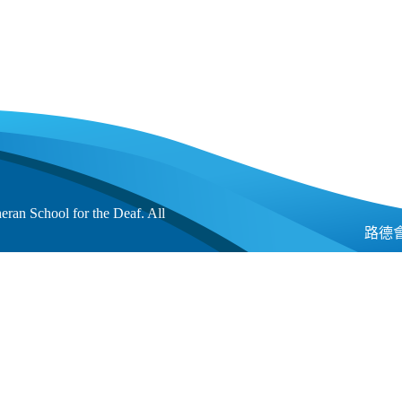
an School for the Deaf. All
路德會