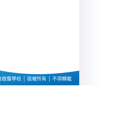
啟聾學校 │ 版權所有 │ 不得轉載