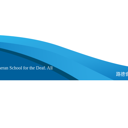
an School for the Deaf. All
路德會