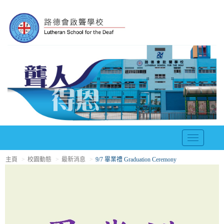
T
o
主頁
校園動態
最新消息
9/7 畢業禮 Graduation Ceremony
g
g
l
e
n
a