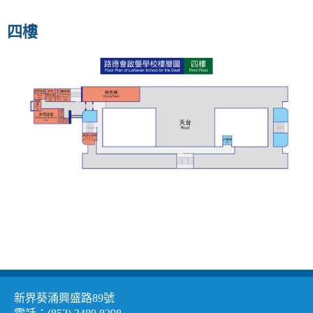
v
i
四樓
g
a
t
i
o
n
新界葵涌興盛路89號