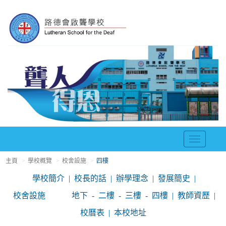
T
o
主頁
學校概覽
校舍設施
四樓
g
g
學校簡介
校長的話
辦學理念
發展簡史
l
校舍設施
地下
二樓
三樓
四樓
教師資歷
e
n
校曆表
本校地址
a