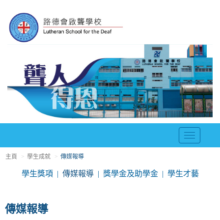
T
o
主頁
學生成就
傳媒報導
g
g
學生獎項
傳媒報導
獎學金及助學金
學生才藝
l
e
n
傳媒報導
a