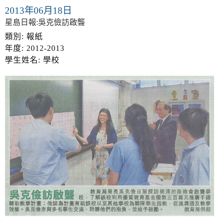
v
2013年06月18日
i
星島日報:吳克儉訪啟聾
g
a
類別: 報紙
t
年度: 2012-2013
i
學生姓名: 學校
o
n