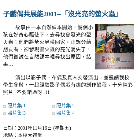
v
i
子戲偶共展能2001--「沒光亮的螢火蟲」
g
a
故事由一本自然課本開始，幾個小
t
孩在好奇心驅使下，去尋找會發光的螢
i
火蟲；他們將螢火蟲帶回家，正想分給
o
n
朋友看，卻發現螢火蟲的亮光消失了，
他們嘗試在自然課本裡尋找出原因，結
果…
演出以影子偶、布偶及真人交替演出，並邀請我校
學生參與，一起經驗影子偶戲有趣的創作過程。十分精彩
照片, 不要錯過呀 !!!
照片集 1
照片集 2
照片集 3
照片集 4
日期：2001年11月16日 (星期五)
地點：本校大禮堂