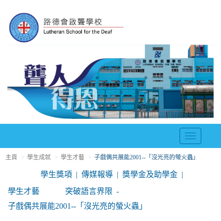
T
o
主頁
學生成就
學生才藝
子戲偶共展能2001--「沒光亮的螢火蟲」
g
g
學生獎項
傳媒報導
獎學金及助學金
l
學生才藝
突破語言界限
e
n
子戲偶共展能2001--「沒光亮的螢火蟲」
a